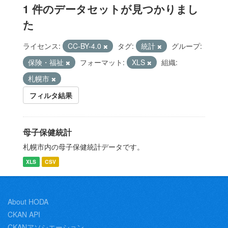
1 件のデータセットが見つかりまし
た
ライセンス:
CC-BY-4.0
タグ:
統計
グループ:
保険・福祉
フォーマット:
XLS
組織:
札幌市
フィルタ結果
母子保健統計
札幌市内の母子保健統計データです。
XLS
CSV
About HODA
CKAN API
CKANアソシエーション