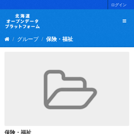
ス
ログイン
キ
ッ
プ
し
て
グループ
保険・福祉
内
容
へ
保険・福祉