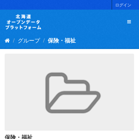
ス
ログイン
キ
ッ
プ
し
て
グループ
保険・福祉
内
容
へ
保険・福祉