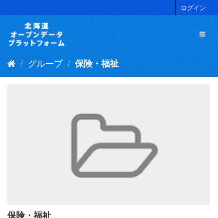
ス
ログイン
キ
ッ
プ
し
て
グループ
保険・福祉
内
容
へ
保険・福祉