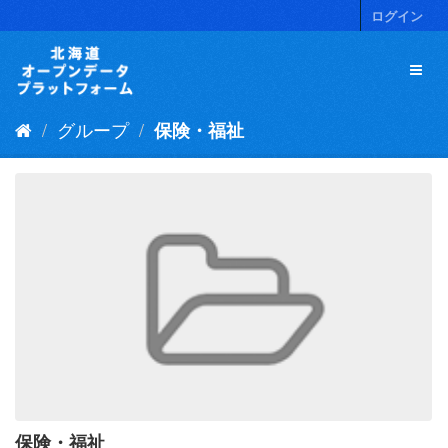
ス
ログイン
キ
ッ
プ
し
て
グループ
保険・福祉
内
容
へ
保険・福祉