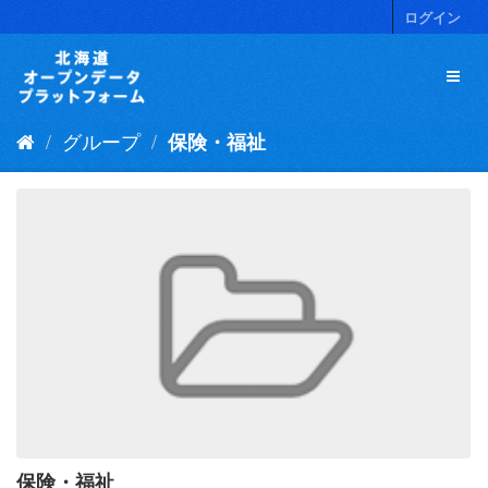
ス
ログイン
キ
ッ
プ
し
て
グループ
保険・福祉
内
容
へ
保険・福祉