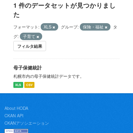
1 件のデータセットが見つかりまし
た
フォーマット:
XLS
グループ:
保険・福祉
タ
グ:
子育て
フィルタ結果
母子保健統計
札幌市内の母子保健統計データです。
XLS
CSV
About HODA
CKAN API
CKANアソシエーション