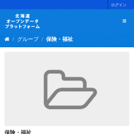
ス
ログイン
キ
ッ
プ
し
て
グループ
保険・福祉
内
容
へ
保険・福祉