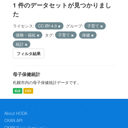
1 件のデータセットが見つかりまし
た
ライセンス:
CC-BY-4.0
グループ:
子育て
保険・福祉
タグ:
子育て
保健
統計
フィルタ結果
母子保健統計
札幌市内の母子保健統計データです。
XLS
CSV
About HODA
CKAN API
CKANアソシエーション