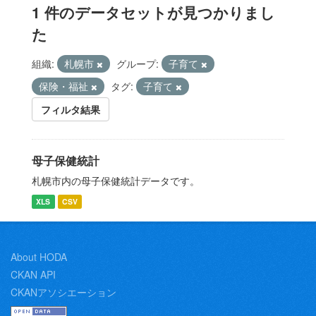
1 件のデータセットが見つかりまし
た
組織:
札幌市
グループ:
子育て
保険・福祉
タグ:
子育て
フィルタ結果
母子保健統計
札幌市内の母子保健統計データです。
XLS
CSV
About HODA
CKAN API
CKANアソシエーション