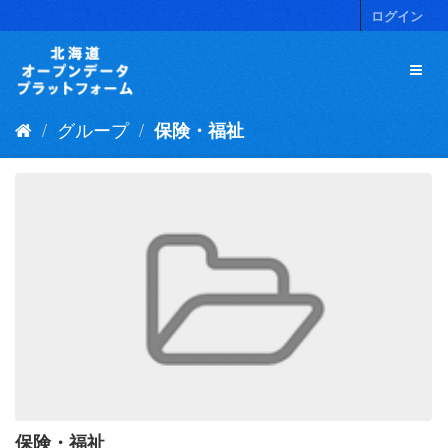
ス
ログイン
キ
ッ
プ
し
て
グループ
保険・福祉
内
容
へ
保険・福祉