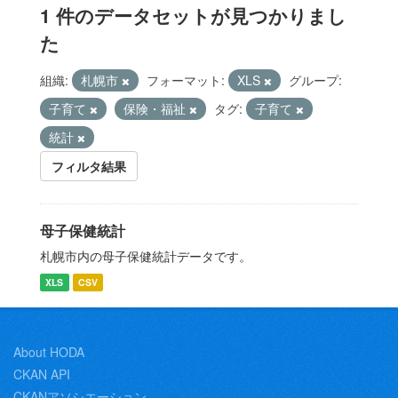
1 件のデータセットが見つかりまし
た
組織:
札幌市
フォーマット:
XLS
グループ:
子育て
保険・福祉
タグ:
子育て
統計
フィルタ結果
母子保健統計
札幌市内の母子保健統計データです。
XLS
CSV
About HODA
CKAN API
CKANアソシエーション