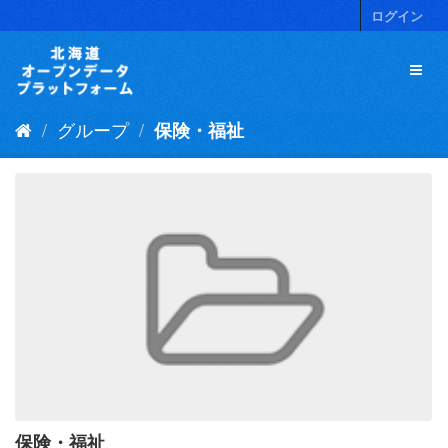
ス
ログイン
キ
ッ
プ
し
て
グループ
保険・福祉
内
容
へ
保険・福祉