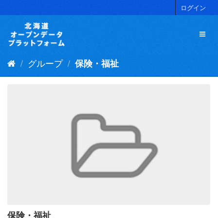
ス
ログイン
キ
ッ
プ
し
て
グループ
保険・福祉
内
容
へ
保険・福祉