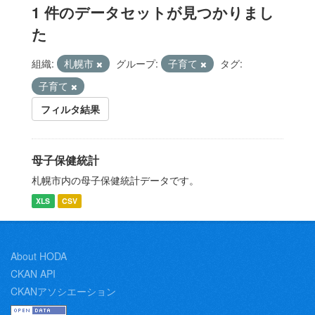
1 件のデータセットが見つかりまし
た
組織:
札幌市
グループ:
子育て
タグ:
子育て
フィルタ結果
母子保健統計
札幌市内の母子保健統計データです。
XLS
CSV
About HODA
CKAN API
CKANアソシエーション