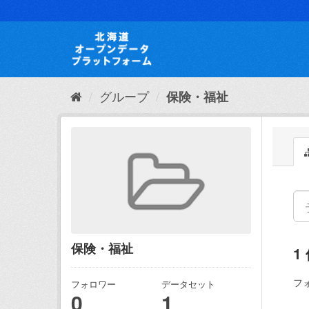
ス
キ
ッ
プ
し
て
内
グループ
保険・福祉
容
へ
保険・福祉
1
フ
フォロワー
データセット
0
1