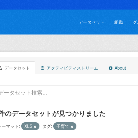
データセット
組織
グ
データセット
アクティビティストリーム
About
 件のデータセットが見つかりました
ォーマット:
XLS
タグ:
子育て