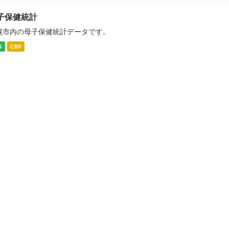
子保健統計
幌市内の母子保健統計データです。
S
CSV