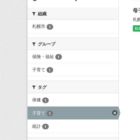
母
組織
札
札幌市
1
XL
グループ
保険・福祉
1
子育て
1
タグ
保健
1
子育て
1
統計
1