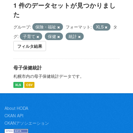
1 件のデータセットが見つかりまし
た
グループ:
保険・福祉
フォーマット:
XLS
タ
グ:
子育て
保健
統計
フィルタ結果
母子保健統計
札幌市内の母子保健統計データです。
XLS
CSV
About HODA
CKAN API
CKANアソシエーション