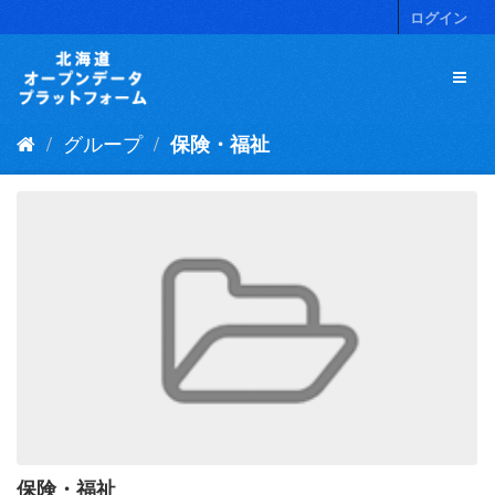
ス
ログイン
キ
ッ
プ
し
て
グループ
保険・福祉
内
容
へ
保険・福祉