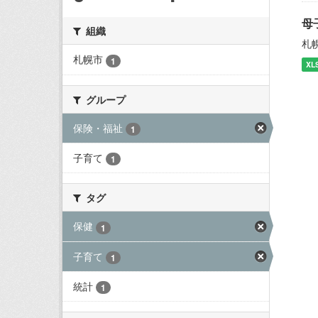
母
組織
札
札幌市
1
XL
グループ
保険・福祉
1
子育て
1
タグ
保健
1
子育て
1
統計
1