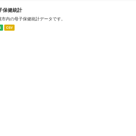
子保健統計
幌市内の母子保健統計データです。
S
CSV