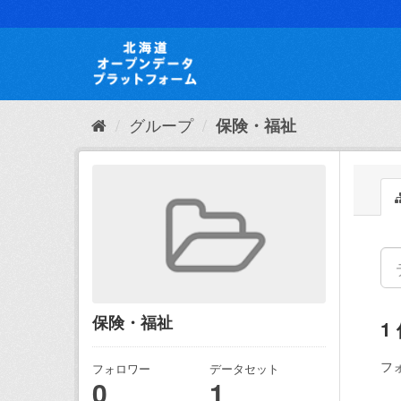
ス
キ
ッ
プ
し
て
内
グループ
保険・福祉
容
へ
保険・福祉
1
フ
フォロワー
データセット
0
1