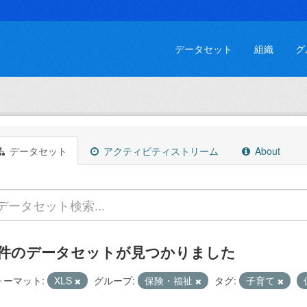
データセット
組織
グ
データセット
アクティビティストリーム
About
 件のデータセットが見つかりました
ォーマット:
XLS
グループ:
保険・福祉
タグ:
子育て