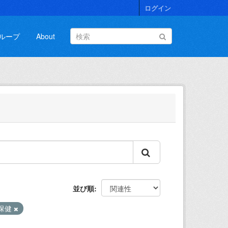
ログイン
ループ
About
並び順
保健