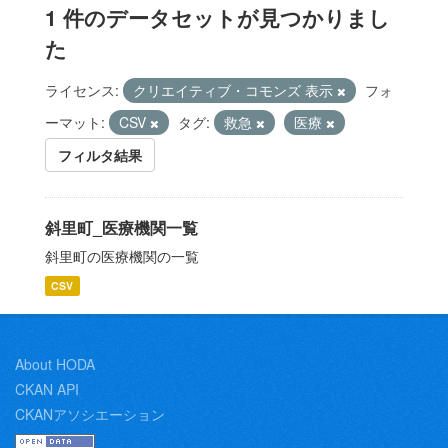
1 件のデータセットが見つかりまし
た
ライセンス:
クリエイティブ・コモンズ 表示
フォ
ーマット:
CSV
タグ:
救急
医療
フィルタ結果
斜里町_医療機関一覧
斜里町の医療機関の一覧
CSV
About HODA
CKAN API
CKANアソシエーション