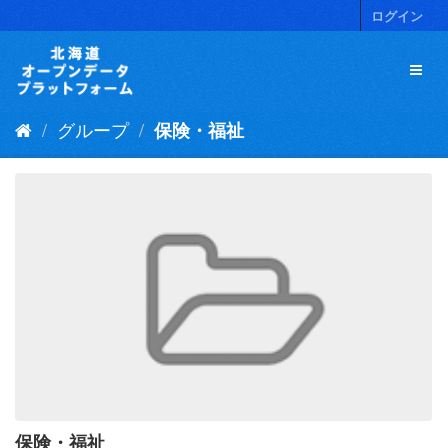
ス
ログイン
キ
ッ
プ
し
て
グループ
保険・福祉
内
容
へ
保険・福祉