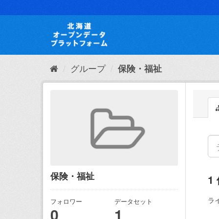
ス
キ
ッ
プ
し
て
内
グループ
保険・福祉
容
へ
保険・福祉
1
ラ
フォロワー
データセット
0
1