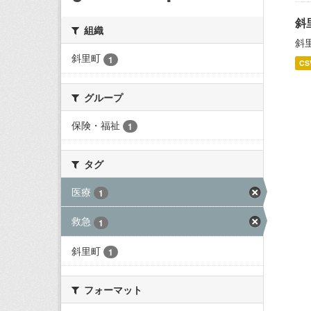
斜
組織
斜
斜里町
1
CS
グループ
保険・福祉
1
タグ
医療
1
救急
1
斜里町
1
フォーマット