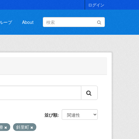
ログイン
ループ
About
並び順
療
斜里町