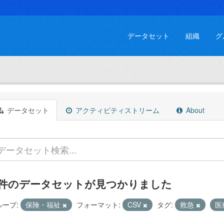
データセット
組織
グ
データセット
アクティビティストリーム
About
 件のデータセットが見つかりました
ループ:
保険・福祉
フォーマット:
CSV
タグ:
救急
医