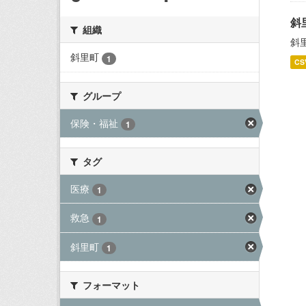
斜
組織
斜
斜里町
1
CS
グループ
保険・福祉
1
タグ
医療
1
救急
1
斜里町
1
フォーマット