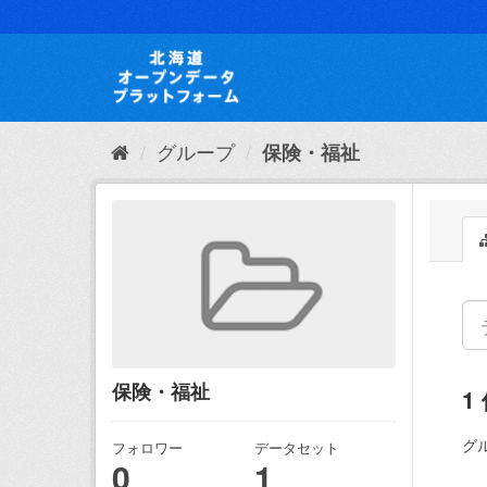
ス
キ
ッ
プ
し
て
内
グループ
保険・福祉
容
へ
保険・福祉
1
グ
フォロワー
データセット
0
1