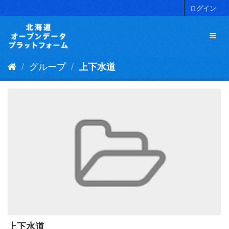
ス
ログイン
キ
ッ
プ
し
て
グループ
上下水道
内
容
へ
上下水道