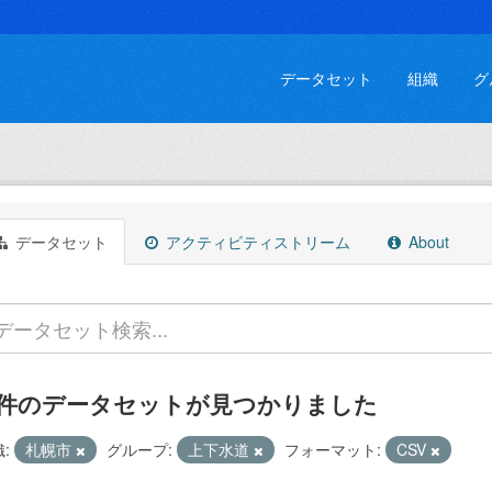
データセット
組織
グ
データセット
アクティビティストリーム
About
 件のデータセットが見つかりました
:
札幌市
グループ:
上下水道
フォーマット:
CSV