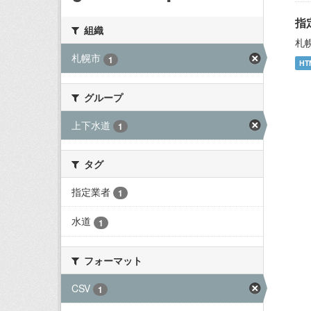
指
組織
札
札幌市
1
HT
グループ
上下水道
1
タグ
指定業者
1
水道
1
フォーマット
CSV
1