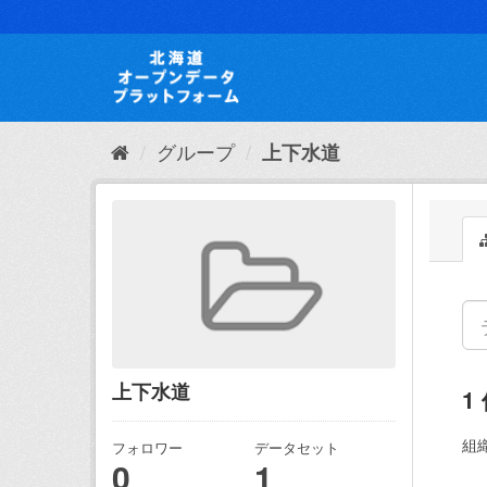
ス
キ
ッ
プ
し
て
内
グループ
上下水道
容
へ
上下水道
1
組織
フォロワー
データセット
0
1