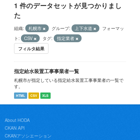
1 件のデータセットが見つかりまし
た
組織:
札幌市
グループ:
上下水道
フォーマッ
ト:
CSV
タグ:
指定業者
フィルタ結果
指定給水装置工事事業者一覧
札幌市が指定している指定給水装置工事事業者の一覧で
す。
HTML
CSV
XLS
About HODA
CKAN API
CKANアソシエーション