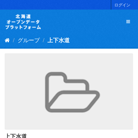
ス
ログイン
キ
ッ
プ
し
て
グループ
上下水道
内
容
へ
上下水道