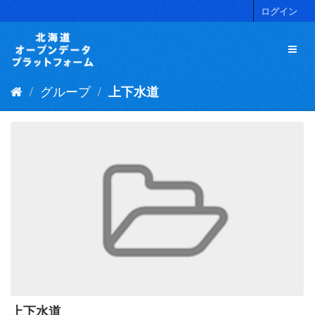
ス
ログイン
キ
ッ
プ
し
て
グループ
上下水道
内
容
へ
上下水道