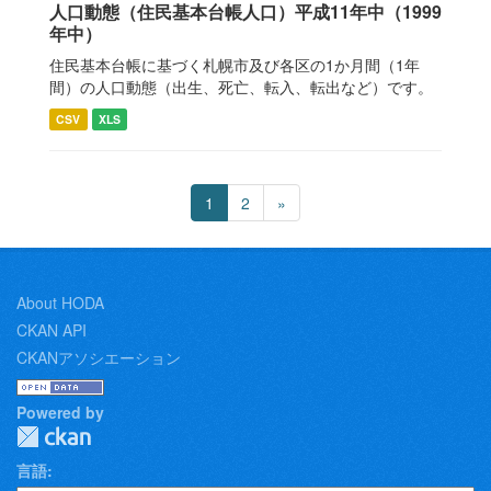
人口動態（住民基本台帳人口）平成11年中（1999
年中）
住民基本台帳に基づく札幌市及び各区の1か月間（1年
間）の人口動態（出生、死亡、転入、転出など）です。
CSV
XLS
1
2
»
About HODA
CKAN API
CKANアソシエーション
Powered by
言語