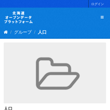
ス
ログイン
キ
ッ
プ
し
て
グループ
人口
内
容
へ
人口