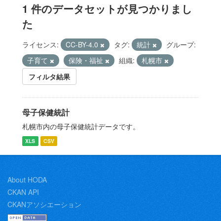
1 件のデータセットが見つかりまし
た
ライセンス:
CC-BY-4.0
タグ:
統計
グループ:
子育て
保険・福祉
組織:
札幌市
フィルタ結果
母子保健統計
札幌市内の母子保健統計データです。
XLS
CSV
About HODA
CKAN API
CKANアソシエーション