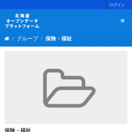
ス
ログイン
キ
ッ
プ
し
て
グループ
保険・福祉
内
容
へ
保険・福祉