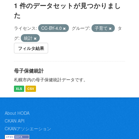
1 件のデータセットが見つかりまし
た
ライセンス:
CC-BY-4.0
グループ:
子育て
タ
グ:
統計
フィルタ結果
母子保健統計
札幌市内の母子保健統計データです。
XLS
CSV
About HODA
CKAN API
CKANアソシエーション