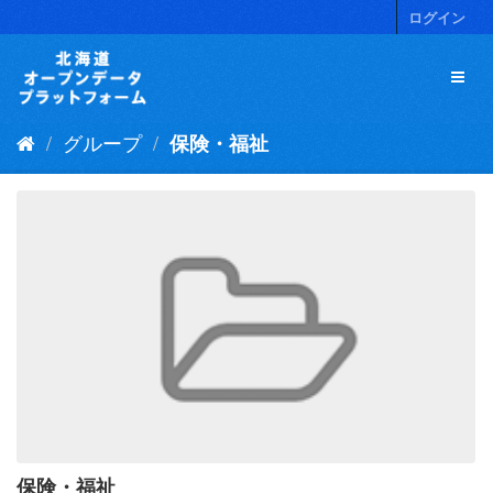
ス
ログイン
キ
ッ
プ
し
て
グループ
保険・福祉
内
容
へ
保険・福祉