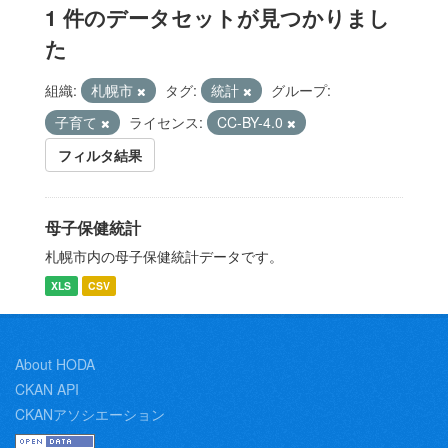
1 件のデータセットが見つかりまし
た
組織:
札幌市
タグ:
統計
グループ:
子育て
ライセンス:
CC-BY-4.0
フィルタ結果
母子保健統計
札幌市内の母子保健統計データです。
XLS
CSV
About HODA
CKAN API
CKANアソシエーション