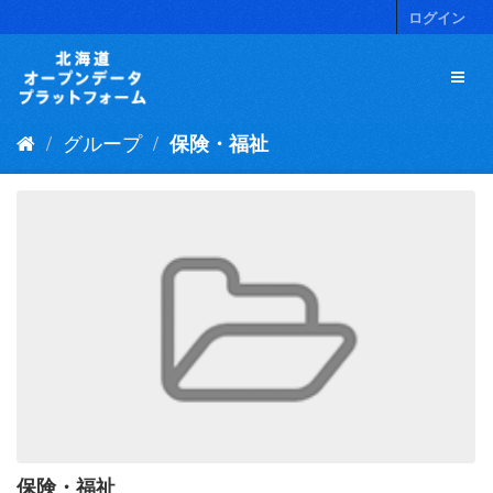
ス
ログイン
キ
ッ
プ
し
て
グループ
保険・福祉
内
容
へ
保険・福祉