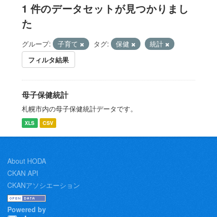
1 件のデータセットが見つかりまし
た
グループ:
子育て
タグ:
保健
統計
フィルタ結果
母子保健統計
札幌市内の母子保健統計データです。
XLS
CSV
About HODA
CKAN API
CKANアソシエーション
Powered by