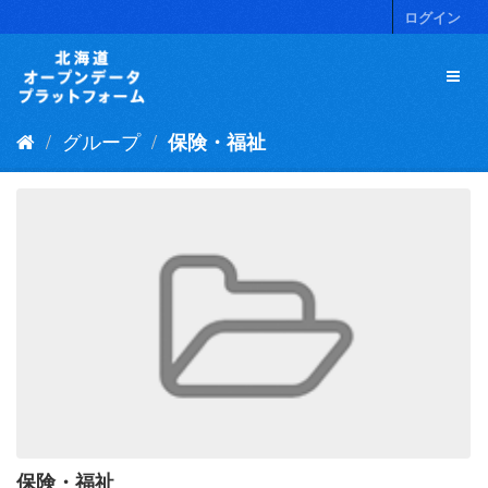
ス
ログイン
キ
ッ
プ
し
て
グループ
保険・福祉
内
容
へ
保険・福祉