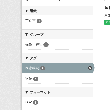
芦
組織
芦
芦別市
1
XL
グループ
保険・福祉
1
タグ
医療機関
1
病院
1
フォーマット
CSV
1