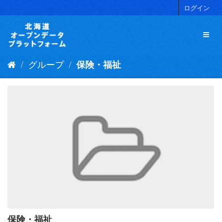
ス
ログイン
キ
ッ
プ
し
て
グループ
保険・福祉
内
容
へ
保険・福祉