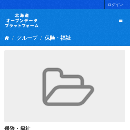
ス
ログイン
キ
ッ
プ
し
て
グループ
保険・福祉
内
容
へ
保険・福祉