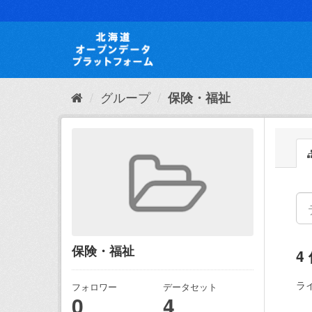
ス
キ
ッ
プ
し
て
内
グループ
保険・福祉
容
へ
保険・福祉
4
ラ
フォロワー
データセット
0
4