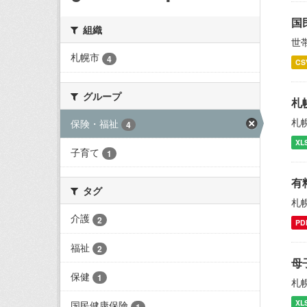
国
組織
世
札幌市
4
CS
グループ
札
札
保険・福祉
4
XL
子育て
1
有
タグ
札
介護
2
PD
福祉
2
母
保健
1
札
XL
国民健康保険
1