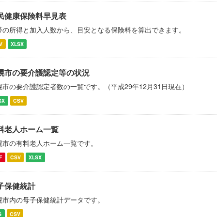
民健康保険料早見表
帯の所得と加入人数から、目安となる保険料を算出できます。
V
XLSX
幌市の要介護認定等の状況
幌市の要介護認定者数の一覧です。（平成29年12月31日現在）
SX
CSV
料老人ホーム一覧
幌市の有料老人ホーム一覧です。
F
CSV
XLSX
子保健統計
幌市内の母子保健統計データです。
S
CSV