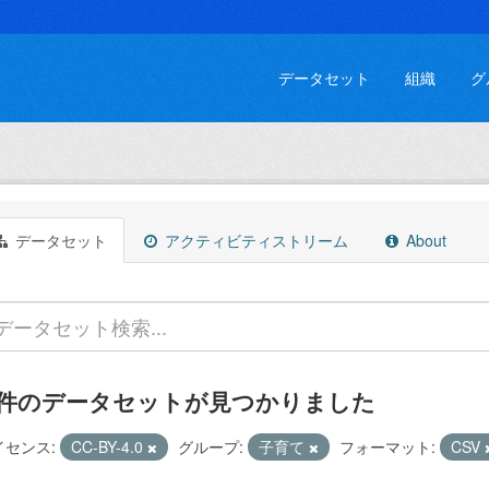
データセット
組織
グ
データセット
アクティビティストリーム
About
 件のデータセットが見つかりました
イセンス:
CC-BY-4.0
グループ:
子育て
フォーマット:
CSV