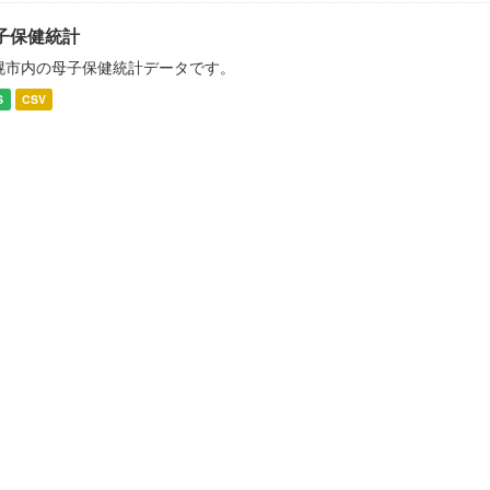
子保健統計
幌市内の母子保健統計データです。
S
CSV