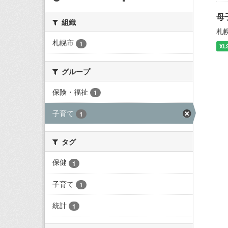
母
組織
札
札幌市
1
XL
グループ
保険・福祉
1
子育て
1
タグ
保健
1
子育て
1
統計
1