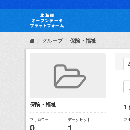
ス
キ
ッ
プ
し
て
内
グループ
保険・福祉
容
へ
保険・福祉
1
ラ
フォロワー
データセット
0
1