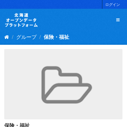
ス
ログイン
キ
ッ
プ
し
て
グループ
保険・福祉
内
容
へ
保険・福祉