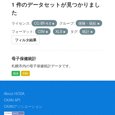
1 件のデータセットが見つかりまし
た
ライセンス:
CC-BY-4.0
グループ:
保険・福祉
フォーマット:
CSV
XLS
タグ:
統計
フィルタ結果
母子保健統計
札幌市内の母子保健統計データです。
XLS
CSV
About HODA
CKAN API
CKANアソシエーション