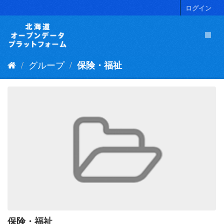
ス
ログイン
キ
ッ
プ
し
て
グループ
保険・福祉
内
容
へ
保険・福祉