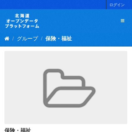
ス
ログイン
キ
ッ
プ
し
て
グループ
保険・福祉
内
容
へ
保険・福祉