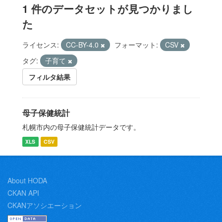
1 件のデータセットが見つかりまし
た
ライセンス:
CC-BY-4.0
フォーマット:
CSV
タグ:
子育て
フィルタ結果
母子保健統計
札幌市内の母子保健統計データです。
XLS
CSV
About HODA
CKAN API
CKANアソシエーション