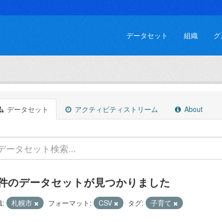
データセット
組織
グ
データセット
アクティビティストリーム
About
 件のデータセットが見つかりました
:
札幌市
フォーマット:
CSV
タグ:
子育て