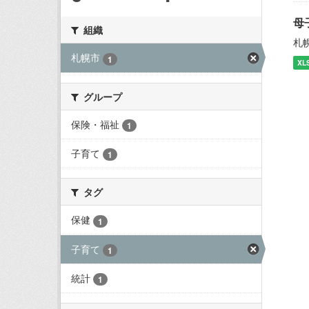
母
組織
札
札幌市
1
XL
グループ
保険・福祉
1
子育て
1
タグ
保健
1
子育て
1
統計
1