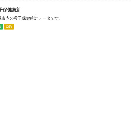
子保健統計
幌市内の母子保健統計データです。
S
CSV