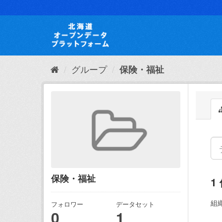
ス
キ
ッ
プ
し
て
内
グループ
保険・福祉
容
へ
保険・福祉
1
組織
フォロワー
データセット
0
1