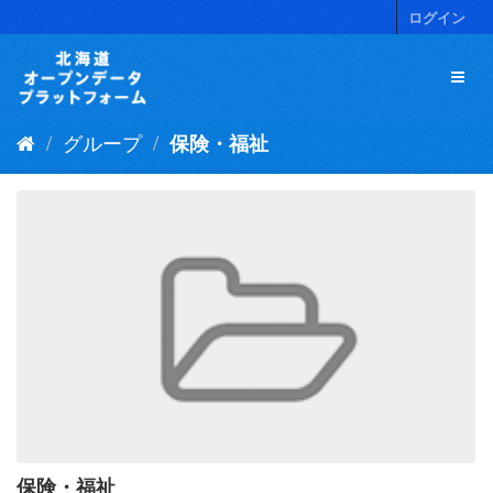
ス
ログイン
キ
ッ
プ
し
て
グループ
保険・福祉
内
容
へ
保険・福祉