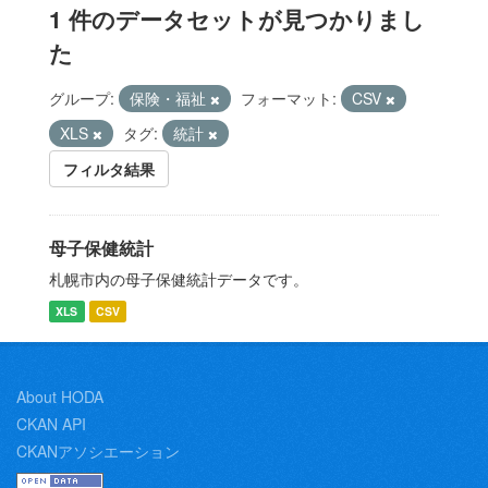
1 件のデータセットが見つかりまし
た
グループ:
保険・福祉
フォーマット:
CSV
XLS
タグ:
統計
フィルタ結果
母子保健統計
札幌市内の母子保健統計データです。
XLS
CSV
About HODA
CKAN API
CKANアソシエーション