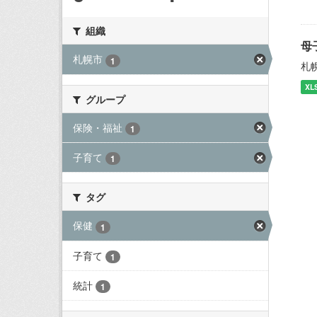
組織
母
札幌市
1
札
XL
グループ
保険・福祉
1
子育て
1
タグ
保健
1
子育て
1
統計
1