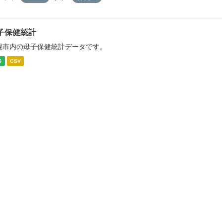
子保健統計
幌市内の母子保健統計データです。
S
CSV