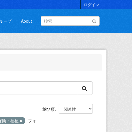
ログイン
ループ
About
並び順
保険・福祉
フォ