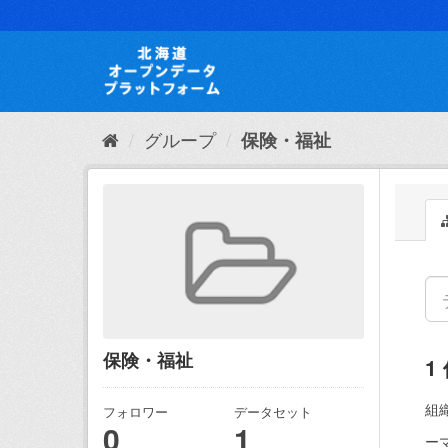
ス
キ
ッ
プ
し
て
内
グループ
保険・福祉
容
へ
保険・福祉
1
組織
フォロワー
データセット
0
1
ー