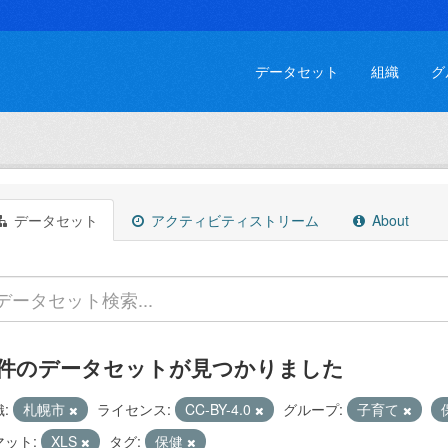
データセット
組織
グ
データセット
アクティビティストリーム
About
 件のデータセットが見つかりました
:
札幌市
ライセンス:
CC-BY-4.0
グループ:
子育て
マット:
XLS
タグ:
保健