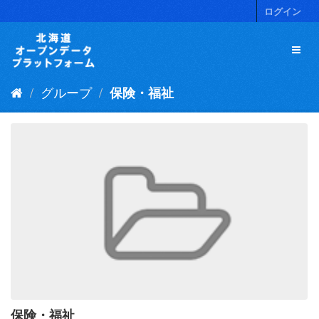
ス
ログイン
キ
ッ
プ
し
て
グループ
保険・福祉
内
容
へ
保険・福祉