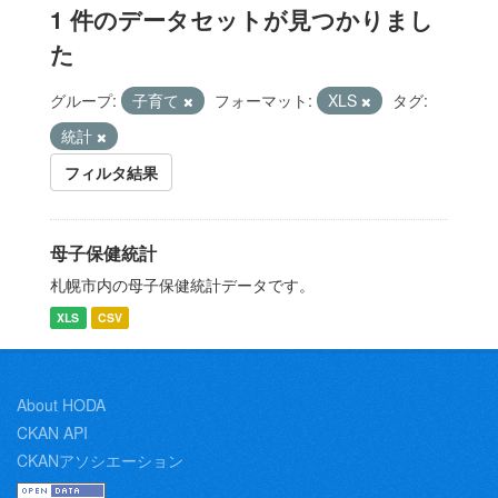
1 件のデータセットが見つかりまし
た
グループ:
子育て
フォーマット:
XLS
タグ:
統計
フィルタ結果
母子保健統計
札幌市内の母子保健統計データです。
XLS
CSV
About HODA
CKAN API
CKANアソシエーション