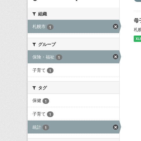
組織
母
札幌市
1
札
XL
グループ
保険・福祉
1
子育て
1
タグ
保健
1
子育て
1
統計
1