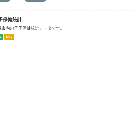
子保健統計
幌市内の母子保健統計データです。
S
CSV