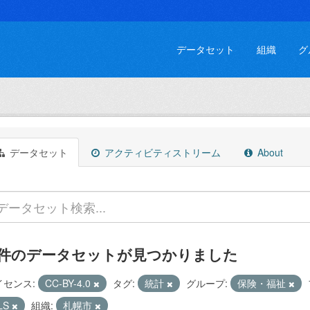
データセット
組織
グ
データセット
アクティビティストリーム
About
 件のデータセットが見つかりました
イセンス:
CC-BY-4.0
タグ:
統計
グループ:
保険・福祉
LS
組織:
札幌市