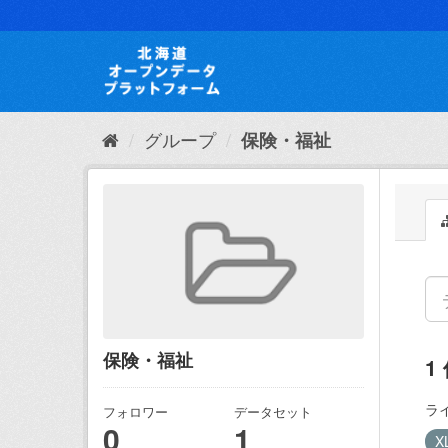
ス
キ
ッ
プ
し
て
内
グループ
保険・福祉
容
へ
保険・福祉
1
ラ
フォロワー
データセット
0
1
X