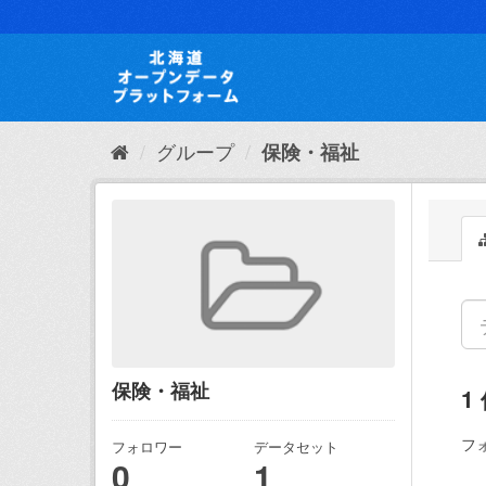
ス
キ
ッ
プ
し
て
内
グループ
保険・福祉
容
へ
保険・福祉
1
フ
フォロワー
データセット
0
1