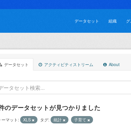
データセット
組織
グ
データセット
アクティビティストリーム
About
 件のデータセットが見つかりました
ォーマット:
XLS
タグ:
統計
子育て