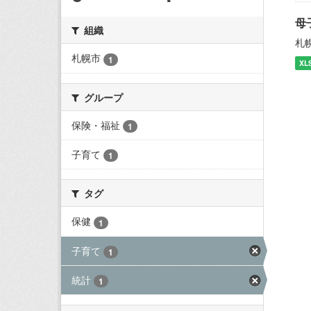
母
組織
札
札幌市
1
XL
グループ
保険・福祉
1
子育て
1
タグ
保健
1
子育て
1
統計
1