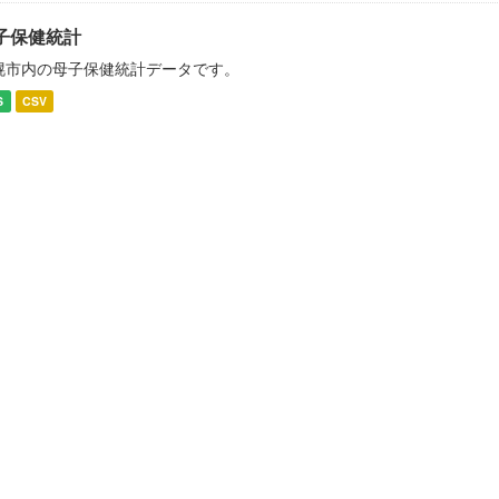
子保健統計
幌市内の母子保健統計データです。
S
CSV