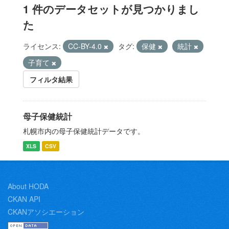
1 件のデータセットが見つかりまし
た
ライセンス:
CC-BY-4.0
タグ:
保健
統計
子育て
フィルタ結果
母子保健統計
札幌市内の母子保健統計データです。
XLS
CSV
About HODA
CKAN API
CKANアソシエーション