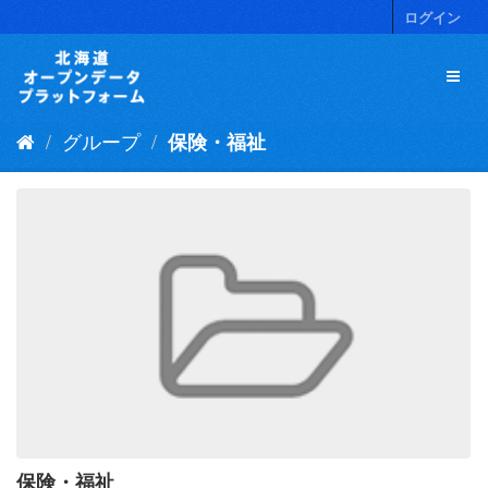
ス
ログイン
キ
ッ
プ
し
て
グループ
保険・福祉
内
容
へ
保険・福祉