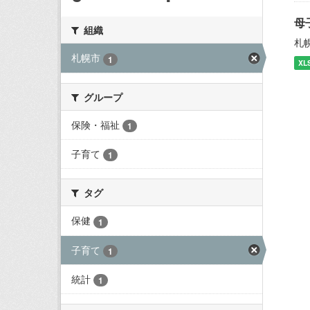
母
組織
札
札幌市
1
XL
グループ
保険・福祉
1
子育て
1
タグ
保健
1
子育て
1
統計
1