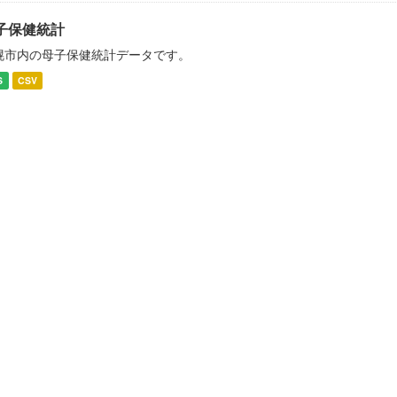
子保健統計
幌市内の母子保健統計データです。
S
CSV