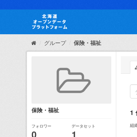
ス
キ
ッ
プ
し
て
内
グループ
保険・福祉
容
へ
保険・福祉
1
組織
フォロワー
データセット
0
1