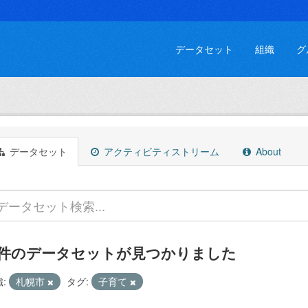
データセット
組織
グ
データセット
アクティビティストリーム
About
 件のデータセットが見つかりました
:
札幌市
タグ:
子育て