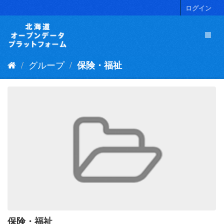
ス
ログイン
キ
ッ
プ
し
て
グループ
保険・福祉
内
容
へ
保険・福祉