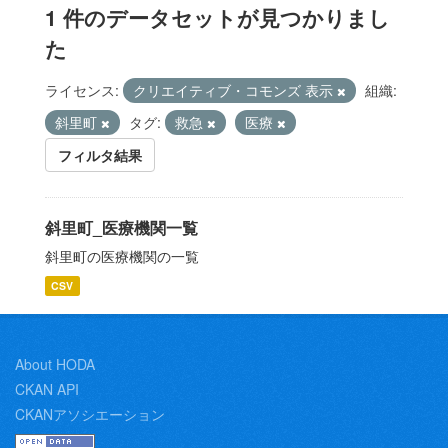
1 件のデータセットが見つかりまし
た
ライセンス:
クリエイティブ・コモンズ 表示
組織:
斜里町
タグ:
救急
医療
フィルタ結果
斜里町_医療機関一覧
斜里町の医療機関の一覧
CSV
About HODA
CKAN API
CKANアソシエーション