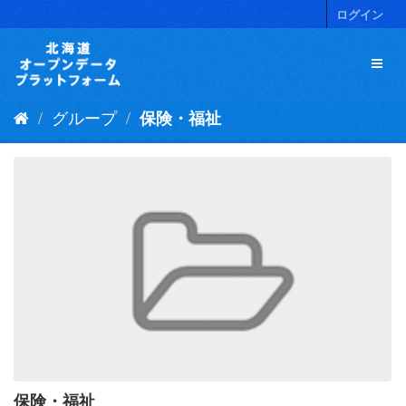
ス
ログイン
キ
ッ
プ
し
て
グループ
保険・福祉
内
容
へ
保険・福祉