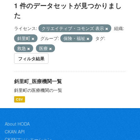
1 件のデータセットが見つかりまし
た
ライセンス:
クリエイティブ・コモンズ 表示
組織:
斜里町
グループ:
保険・福祉
タグ:
救急
医療
フィルタ結果
斜里町_医療機関一覧
斜里町の医療機関の一覧
CSV
About HODA
CKAN API
CKANアソシエーション