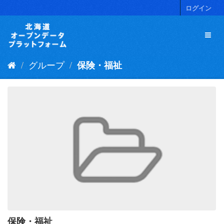
ス
ログイン
キ
ッ
プ
し
て
グループ
保険・福祉
内
容
へ
保険・福祉