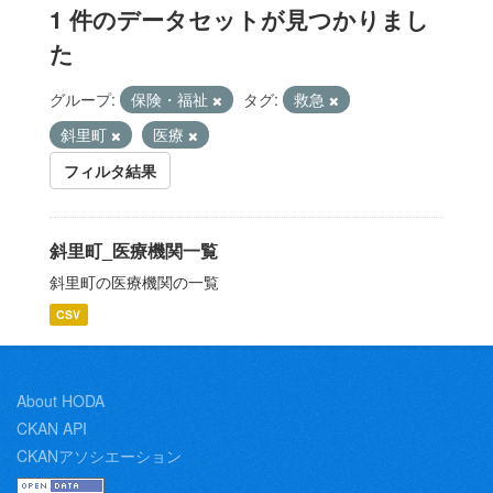
1 件のデータセットが見つかりまし
た
グループ:
保険・福祉
タグ:
救急
斜里町
医療
フィルタ結果
斜里町_医療機関一覧
斜里町の医療機関の一覧
CSV
About HODA
CKAN API
CKANアソシエーション