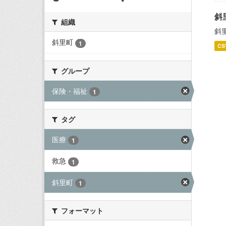
斜
組織
斜
斜里町
1
CS
グループ
保険・福祉
1
タグ
医療
1
救急
1
斜里町
1
フォーマット