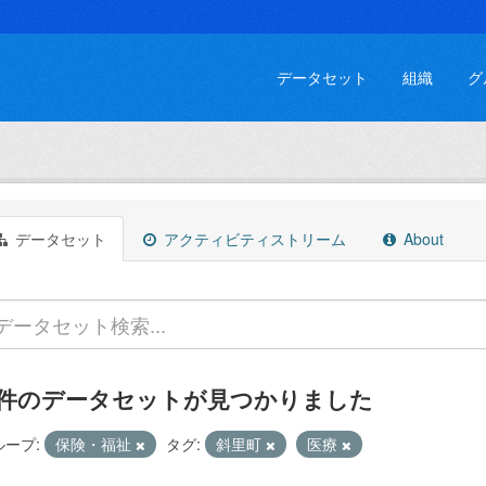
データセット
組織
グ
データセット
アクティビティストリーム
About
 件のデータセットが見つかりました
ループ:
保険・福祉
タグ:
斜里町
医療