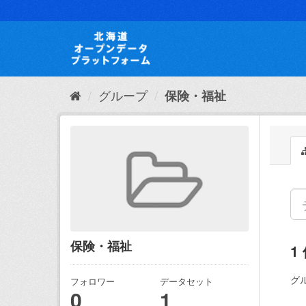
ス
キ
ッ
プ
し
て
内
グループ
保険・福祉
容
へ
保険・福祉
1
グ
フォロワー
データセット
0
1