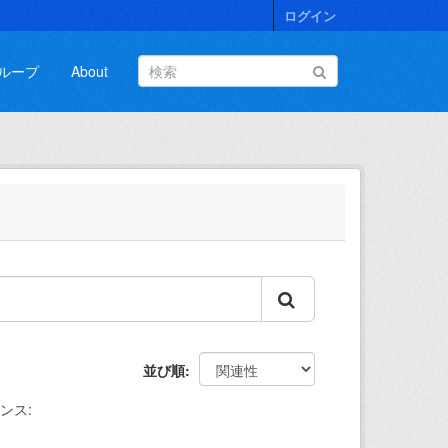
ログイン
ループ
About
並び順
ンス: