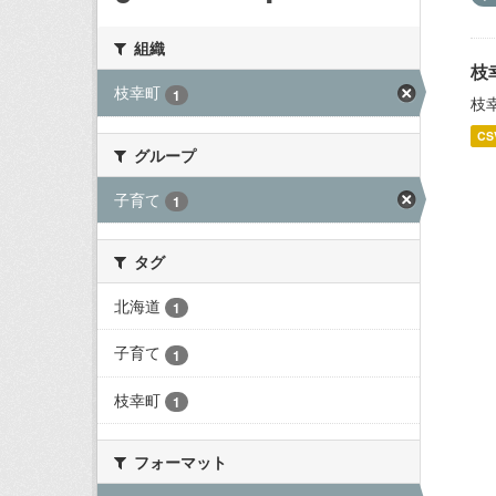
組織
枝
枝幸町
1
枝
CS
グループ
子育て
1
タグ
北海道
1
子育て
1
枝幸町
1
フォーマット