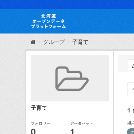
ス
キ
ッ
プ
し
て
内
グループ
子育て
容
へ
子育て
1
組織
フォロワー
データセット
0
1