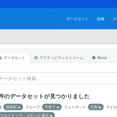
データセット
組織
グ
データセット
アクティビティストリーム
About
 件のデータセットが見つかりました
:
枝幸町
グループ:
子育て
フォーマット:
CSV
ライセ
クリエイティブ・コモンズ 表示