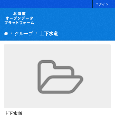
ス
ログイン
キ
ッ
プ
し
て
グループ
上下水道
内
容
へ
上下水道