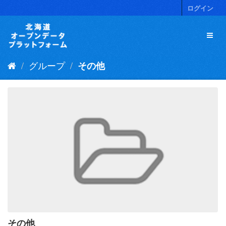
ス
ログイン
キ
ッ
プ
し
て
グループ
その他
内
容
へ
その他