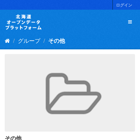
ス
ログイン
キ
ッ
プ
し
て
グループ
その他
内
容
へ
その他