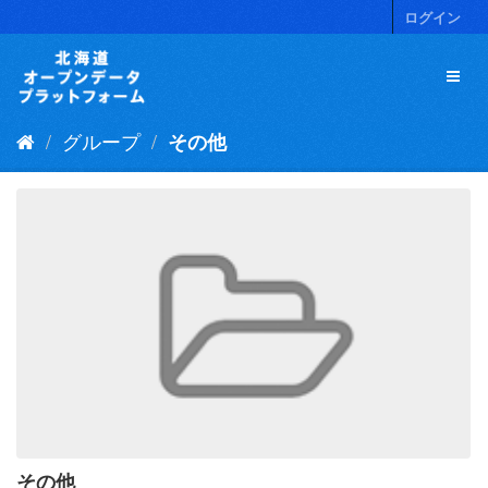
ス
ログイン
キ
ッ
プ
し
て
グループ
その他
内
容
へ
その他